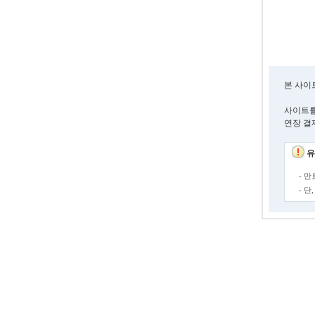
본 사이
사이트를
연장 결
유
- 
- 